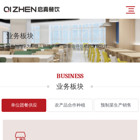
导
首
航
业务板块
以共创共享为宗旨，精益求精，做最值得信赖的合作伙伴。
页
菜
业
BUSINESS
单
务
业务板块
板
单位团餐供应
农产品合作种植
预制菜生产销售
块
品