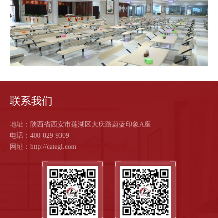
作
客
户
智
联系我们
慧
地址：陕西省西安市莲湖区大庆路蔚蓝印象A座
启
电话：400-029-9309
网址：http://categl.com
真
关
于