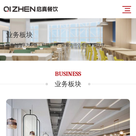
导
首
航
业务板块
以共创共享为宗旨，精益求精，做最值得信赖的合作伙伴。
页
菜
业
BUSINESS
单
务
业务板块
板
块
品