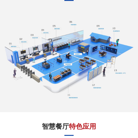
作
客
户
智
慧
启
真
关
智慧餐厅
特色应用
于