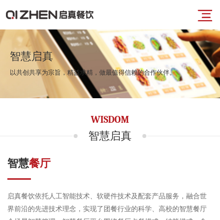
导
首
航
智慧启真
以共创共享为宗旨，精益求精，做最值得信赖的合作伙伴。
页
菜
业
WISDOM
单
务
智慧启真
板
智慧
餐厅
块
启真餐饮依托人工智能技术、软硬件技术及配套产品服务，融合世
品
界前沿的先进技术理念，实现了团餐行业的科学、高校的智慧餐厅