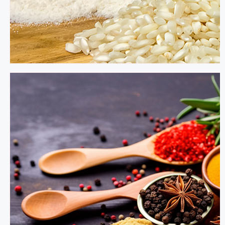
我
们
联
系
我
们