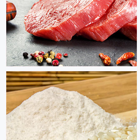
作
客
户
智
慧
启
真
关
于