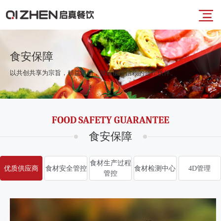
导
首
航
食安保障
以共创共享为宗旨，精益求精，做最值得信赖的合作伙伴。
页
菜
业
FOOD SAFETY GUARANTEE
单
务
食安保障
板
食材生产过程
优质供应商
食材安全管控
食材检测中心
4D管理
管控
块
品