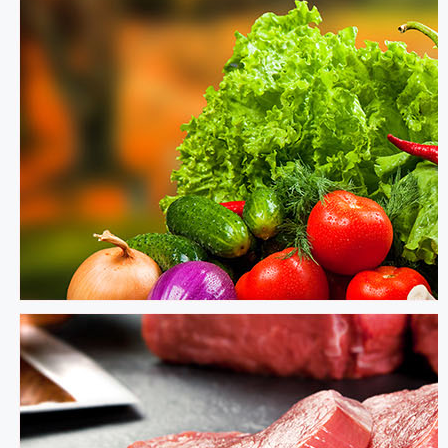
牌
管
理
食
安
保
障
合