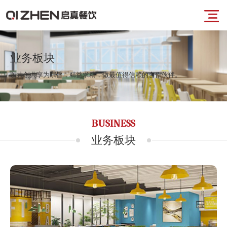
导
首
航
业务板块
以共创共享为宗旨，精益求精，做最值得信赖的合作伙伴。
页
菜
业
BUSINESS
单
务
业务板块
板
块
品