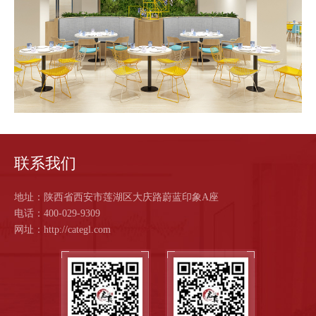
作
客
户
智
慧
联系我们
启
地址：陕西省西安市莲湖区大庆路蔚蓝印象A座
电话：400-029-9309
真
网址：http://categl.com
关
于