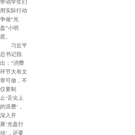
带动学生们
我
用实际行动
争做“光
们
盘”小明
星。
联
习近平
总书记指
系
出：“消费
环节大有文
我
章可做，不
仅要制
们
止‘舌尖上
的浪费’，
深入开
展‘光盘行
动’，还要