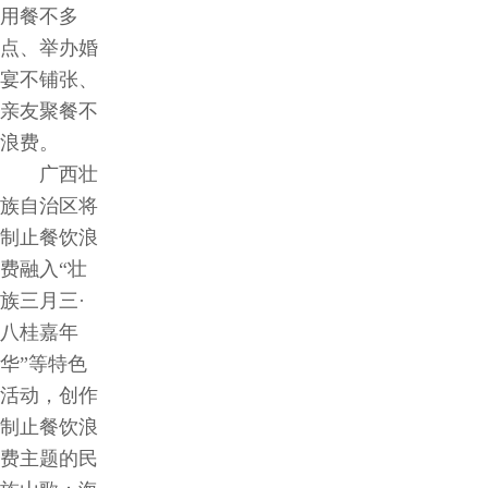
用餐不多
点、举办婚
宴不铺张、
亲友聚餐不
浪费。
广西壮
族自治区将
制止餐饮浪
费融入“壮
族三月三·
八桂嘉年
华”等特色
活动，创作
制止餐饮浪
费主题的民