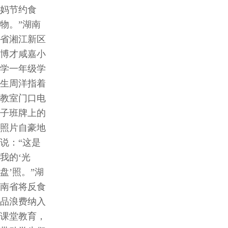
作
妈节约食
物。”湖南
客
省湘江新区
博才咸嘉小
户
学一年级学
智
生周洋指着
教室门口电
慧
子班牌上的
照片自豪地
启
说：“这是
我的‘光
真
盘’照。”湖
南省将反食
关
品浪费纳入
课堂教育，
于