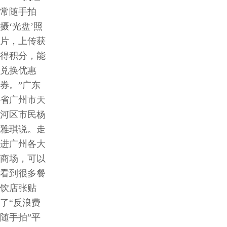
常随手拍
摄‘光盘’照
片，上传获
得积分，能
兑换优惠
券。”广东
省广州市天
河区市民杨
雅琪说。走
进广州各大
商场，可以
看到很多餐
饮店张贴
了“反浪费
随手拍”平