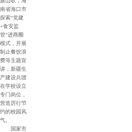
族山歌；海
南省海口市
探索“党建
+食安监
管”进商圈
模式，开展
制止餐饮浪
费等主题宣
讲；新疆生
产建设兵团
在学校设立
专门岗位，
营造厉行节
约的校园风
气。
国家市