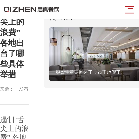
遏制“舌
导
热门推荐
尖上的
首
浪费”
航
各地出
页
台了哪
菜
些具体
业
餐饮生意要回来了，员工放假了
举措
单
务
来源： 发布
时间：2025-
板
01-02 浏
览：1064
块
遏制“舌
尖上的浪
品
费” 各地