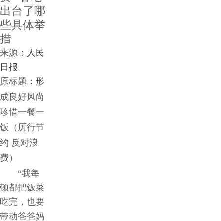
出台了哪
牌
些具体举
措
管
来源：
人民
理
日报
原标题：形
食
成良好风尚
珍惜一餐一
安
饭（厉行节
约 反对浪
保
费）
障
“我每
顿都把饭菜
合
吃完，也要
带动爸爸妈