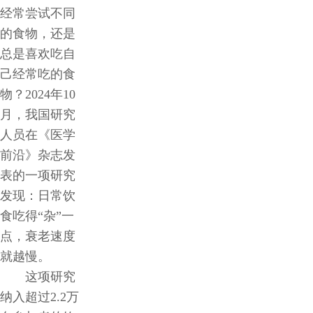
经常尝试不同
我
的食物，还是
总是喜欢吃自
们
己经常吃的食
物？2024年10
联
月，我国研究
人员在《医学
系
前沿》杂志发
我
表的一项研究
发现：日常饮
们
食吃得“杂”一
点，衰老速度
就越慢。
这项研究
纳入超过2.2万