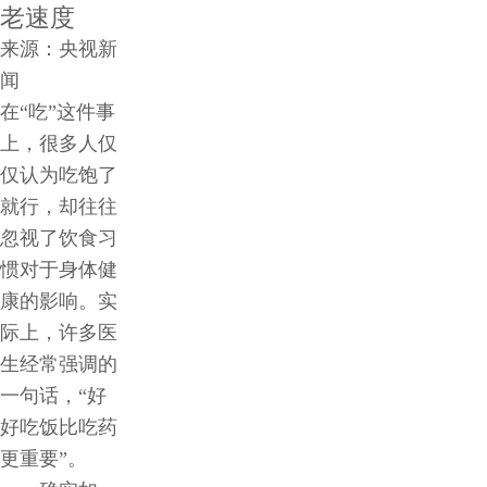
老速度
牌
来源：央视新
闻
管
在“吃”这件事
理
上，很多人仅
仅认为吃饱了
食
就行，却往往
忽视了饮食习
安
惯对于身体健
康的影响。实
保
际上，许多医
生经常强调的
障
一句话，“好
好吃饭比吃药
合
更重要”。