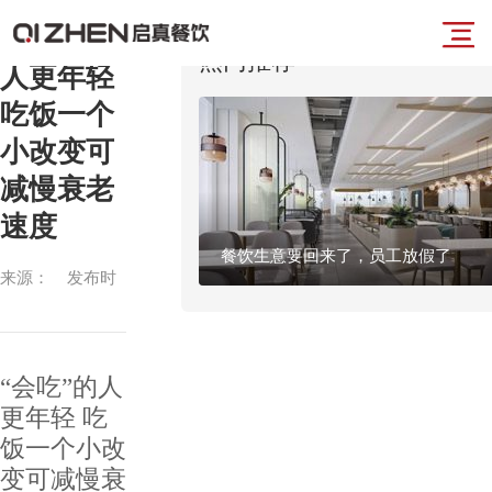
“会吃”的
导
热门推荐
人更年轻
首
吃饭一个
航
小改变可
页
减慢衰老
菜
速度
业
餐饮生意要回来了，员工放假了
单
来源： 发布时
务
间：2024-12-
27 浏览：980
板
“会吃”的人
块
更年轻 吃
饭一个小改
品
变可减慢衰