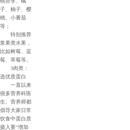
桃杏李、橘
子、柚子、樱
桃、小番茄
等；
特别推荐
浆果类水果，
比如树莓、蓝
莓、草莓等。
3肉类：
选优质蛋白
一直以来
很多营养科医
生、营养师都
倡导大家日常
饮食中蛋白质
摄入要“增加