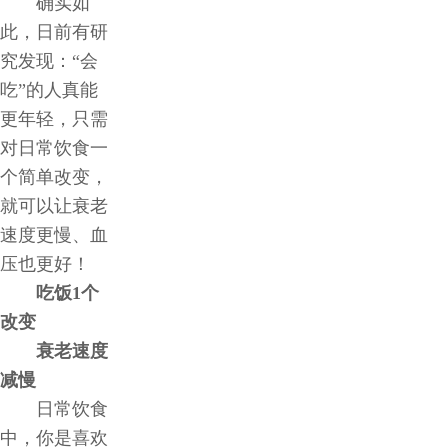
作
确实如
此，日前有研
客
究发现：“会
吃”的人真能
户
更年轻，只需
对日常饮食一
智
个简单改变，
就可以让衰老
慧
速度更慢、血
压也更好！
启
吃饭1个
真
改变
衰老速度
关
减慢
日常饮食
于
中，你是喜欢