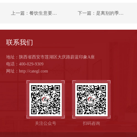
牌
上一篇：餐饮生意要回来了，员工放假了
下一篇：是离别的季节，也是收获的季节
管
理
联系我们
食
地址：陕西省西安市莲湖区大庆路蔚蓝印象A座
电话：400-029-9309
网址：http://categl.com
安
保
障
合
关注公众号
扫码咨询