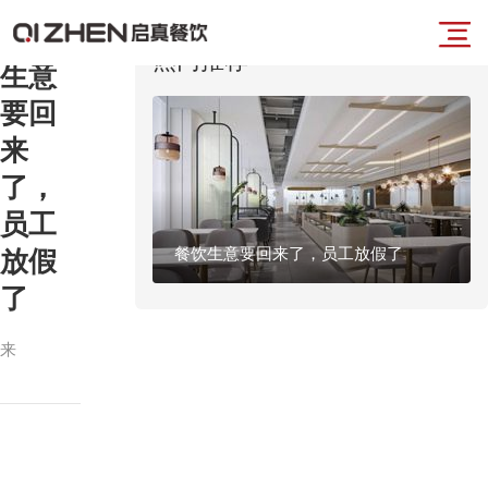
餐饮
导
热门推荐
生意
首
要回
航
来
页
了，
菜
员工
业
餐饮生意要回来了，员工放假了
放假
单
务
了
板
来
源： 发
布时间：
块
2023-07-
12 浏
览：1318
品