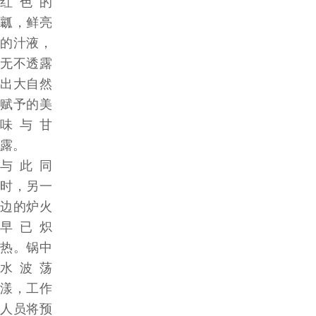
红色的
瓤，鲜亮
的汁液，
无不透露
出大自然
赋予的美
味与甘
露。
与此同
时，另一
边的炉火
早已炽
热。锅中
水波荡
漾，工作
人员将预