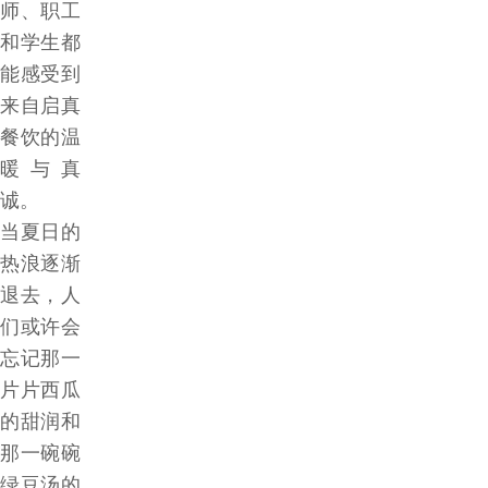
师、职工
和学生都
能感受到
来自启真
餐饮的温
暖与真
诚。
当夏日的
热浪逐渐
退去，人
们或许会
忘记那一
片片西瓜
的甜润和
那一碗碗
绿豆汤的