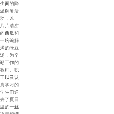
作
生面的降
温解暑活
客
动，以一
片片清甜
户
的西瓜和
一碗碗解
智
渴的绿豆
慧
汤，为辛
勤工作的
启
教师、职
工以及认
真
真学习的
学生们送
关
去了夏日
里的一丝
于