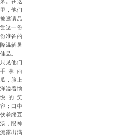
来。在这
里，他们
被邀请品
尝这一份
份准备的
降温解暑
佳品。
只见他们
手拿西
瓜，脸上
洋溢着愉
悦的笑
容；口中
饮着绿豆
汤，眼神
流露出满