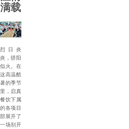
满载
牌
管
理
烈日炎
食
炎，骄阳
似火。在
安
这高温酷
暑的季节
保
里，启真
障
餐饮下属
的各项目
合
部展开了
一场别开