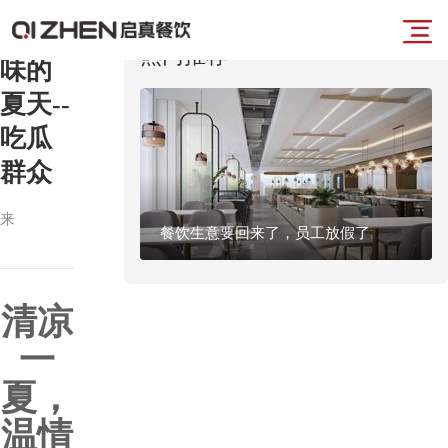
西瓜
导
热门推荐
味的
首
夏天--
航
吃瓜
页
群众
菜
业
来
餐饮生意要回来了，员工放假了
源： 发
单
布时间：
务
2024-06-
20 浏
览：1392
清凉
板
一
块
夏，
品
温情