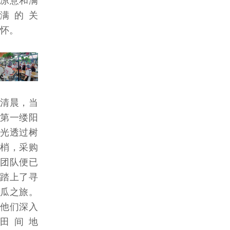
凉意和满
满的关
我
怀。
们
联
系
清晨，当
第一缕阳
我
光透过树
梢，采购
们
团队便已
踏上了寻
瓜之旅。
他们深入
田间地