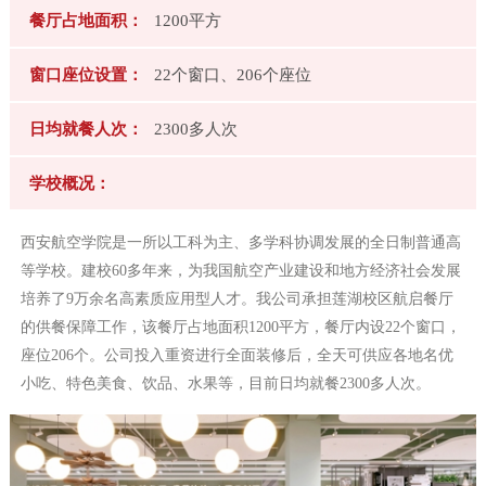
餐厅占地面积：
1200平方
牌
窗口座位设置：
22个窗口、206个座位
管
日均就餐人次：
2300多人次
理
学校概况：
食
西安航空学院是一所以工科为主、多学科协调发展的全日制普通高
安
等学校。建校60多年来，为我国航空产业建设和地方经济社会发展
培养了9万余名高素质应用型人才。我公司承担莲湖校区航启餐厅
保
的供餐保障工作，该餐厅占地面积1200平方，餐厅内设22个窗口，
座位206个。公司投入重资进行全面装修后，全天可供应各地名优
障
小吃、特色美食、饮品、水果等，目前日均就餐2300多人次。
合