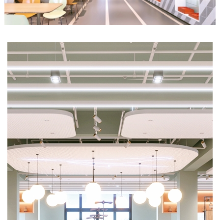
我
们
联
系
我
们