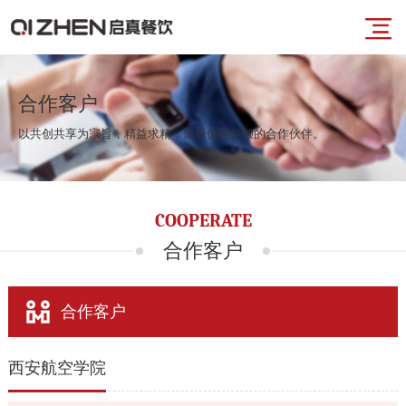
导
首
航
合作客户
以共创共享为宗旨，精益求精，做最值得信赖的合作伙伴。
页
菜
业
COOPERATE
单
务
合作客户
板
合作客户
块
西安航空学院
品