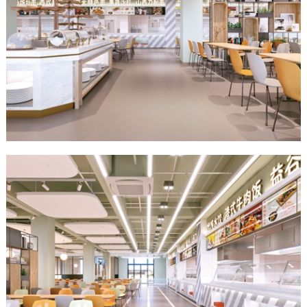
作
客
户
智
慧
启
真
关
于