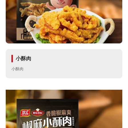
牌
管
理
食
小酥肉
安
小酥肉
保
障
合