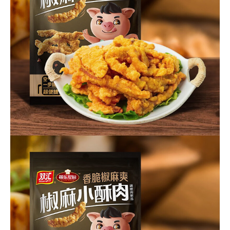
作
客
户
智
慧
启
真
关
于