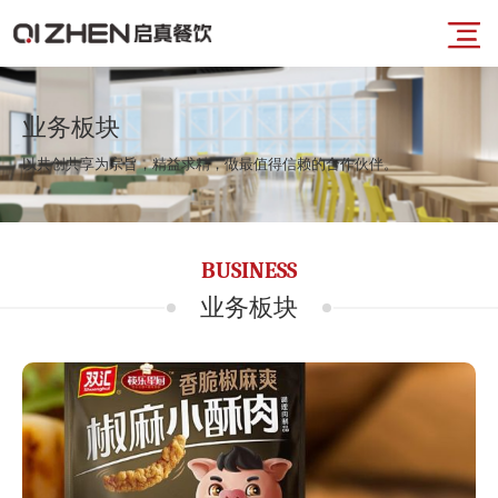
导
首
航
业务板块
以共创共享为宗旨，精益求精，做最值得信赖的合作伙伴。
页
菜
业
BUSINESS
单
务
业务板块
板
块
品